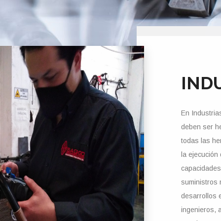
IND
En Industri
deben ser he
todas las he
la ejecución
capacidades 
suministros 
desarrollos 
ingenieros, 