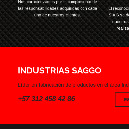
Nos caracterizamos por el cumplimiento de
las responsabilidades adquiridas con cada
El recono
uno de nuestros clientes.
S.A.S se d
nuestros 
realiz
INDUSTRIAS SAGGO
Líder en fabricación de productos en el área In
+57 312 458 42 86
Or
E