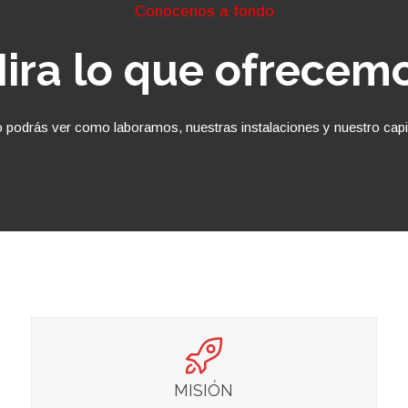
Conócenos a fondo
ira lo que ofrecem
 podrás ver como laboramos, nuestras instalaciones y nuestro capit
MISIÓN
VISIÓN