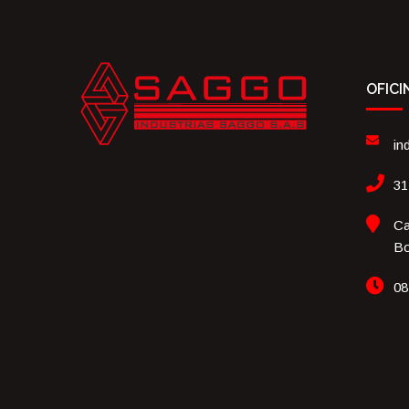
OFICI
in
31
Ca
Bo
08