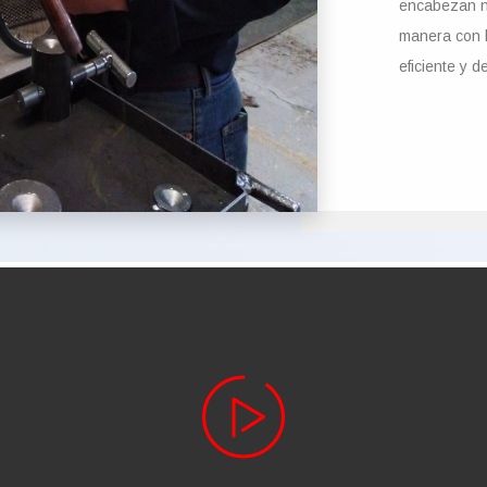
encabezan n
manera con b
eficiente y d