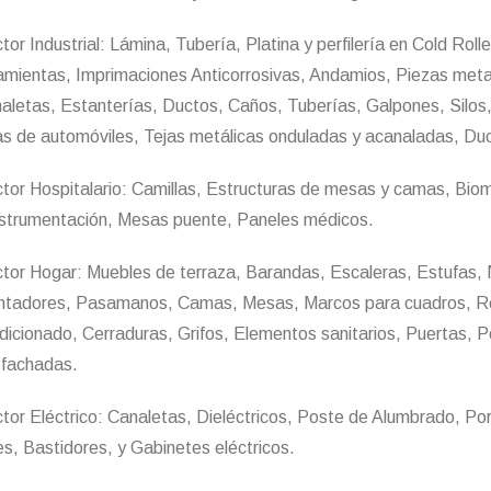
tor Industrial: Lámina, Tubería, Platina y perfilería en Cold Roll
amientas, Imprimaciones Anticorrosivas, Andamios, Piezas metal
aletas, Estanterías, Ductos, Caños, Tuberías, Galpones, Silos
as de automóviles, Tejas metálicas onduladas y acanaladas, Duc
ctor Hospitalario: Camillas, Estructuras de mesas y camas, Bio
nstrumentación, Mesas puente, Paneles médicos.
ctor Hogar: Muebles de terraza, Barandas, Escaleras, Estufas,
ntadores, Pasamanos, Camas, Mesas, Marcos para cuadros, Repi
dicionado, Cerraduras, Grifos, Elementos sanitarios, Puertas, 
 fachadas.
ctor Eléctrico: Canaletas, Dieléctricos, Poste de Alumbrado, Po
es, Bastidores, y Gabinetes eléctricos.